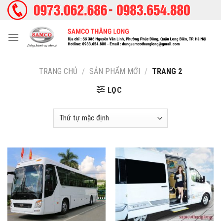
Skip
to
content
TRANG CHỦ
/
SẢN PHẨM MỚI
/
TRANG 2
LỌC