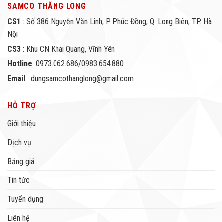
SAMCO THĂNG LONG
CS1
: Số 386 Nguyễn Văn Linh, P. Phúc Đồng, Q. Long Biên, TP. Hà
Nội
CS3
: Khu CN Khai Quang, Vĩnh Yên
Hotline
: 0973.062.686/0983.654.880
Email
: dungsamcothanglong@gmail.com
HỖ TRỢ
Giới thiệu
Dịch vụ
Bảng giá
Tin tức
Tuyển dụng
Liên hệ