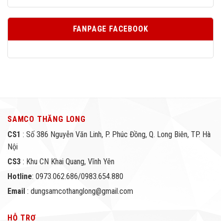
FANPAGE FACEBOOK
SAMCO THĂNG LONG
CS1
: Số 386 Nguyễn Văn Linh, P. Phúc Đồng, Q. Long Biên, TP. Hà
Nội
CS3
: Khu CN Khai Quang, Vĩnh Yên
Hotline
: 0973.062.686/0983.654.880
Email
: dungsamcothanglong@gmail.com
HỖ TRỢ