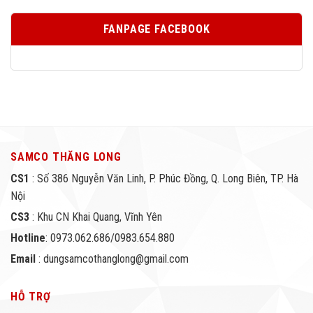
FANPAGE FACEBOOK
SAMCO THĂNG LONG
CS1
: Số 386 Nguyễn Văn Linh, P. Phúc Đồng, Q. Long Biên, TP. Hà
Nội
CS3
: Khu CN Khai Quang, Vĩnh Yên
Hotline
: 0973.062.686/0983.654.880
Email
: dungsamcothanglong@gmail.com
HỖ TRỢ