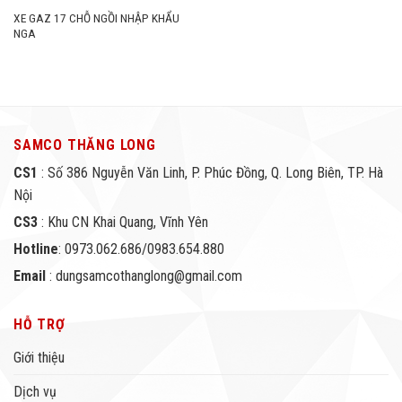
XE GAZ 17 CHỖ NGỒI NHẬP KHẨU
NGA
SAMCO THĂNG LONG
CS1
: Số 386 Nguyễn Văn Linh, P. Phúc Đồng, Q. Long Biên, TP. Hà
Nội
CS3
: Khu CN Khai Quang, Vĩnh Yên
Hotline
: 0973.062.686/0983.654.880
Email
: dungsamcothanglong@gmail.com
HỖ TRỢ
Giới thiệu
Dịch vụ