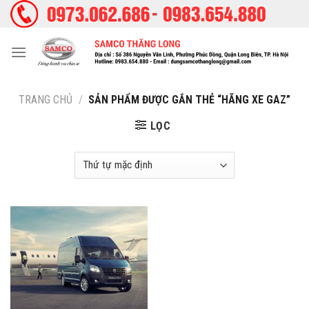
Skip
to
content
TRANG CHỦ
/
SẢN PHẨM ĐƯỢC GẮN THẺ “HÃNG XE GAZ”
LỌC