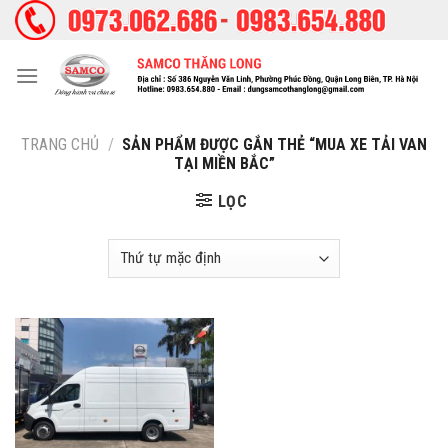
Skip
to
content
TRANG CHỦ
/
SẢN PHẨM ĐƯỢC GẮN THẺ “MUA XE TẢI VAN
TẠI MIỀN BẮC”
LỌC