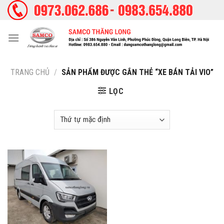
Skip
to
content
TRANG CHỦ
/
SẢN PHẨM ĐƯỢC GẮN THẺ “XE BÁN TẢI VIO”
LỌC