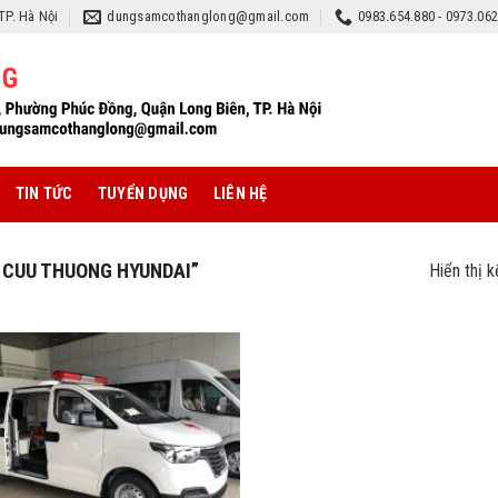
TP. Hà Nội
dungsamcothanglong@gmail.com
0983.654.880 - 0973.06
TIN TỨC
TUYỂN DỤNG
LIÊN HỆ
 CUU THUONG HYUNDAI”
Hiển thị 