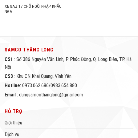
XE GAZ 17 CHỖ NGỒI NHẬP KHẨU
NGA
SAMCO THĂNG LONG
CS1
: Số 386 Nguyễn Văn Linh, P. Phúc Đồng, Q. Long Biên, TP. Hà
Nội
CS3
: Khu CN Khai Quang, Vĩnh Yên
Hotline
: 0973.062.686/0983.654.880
Email
: dungsamcothanglong@gmail.com
HỖ TRỢ
Giới thiệu
Dịch vụ