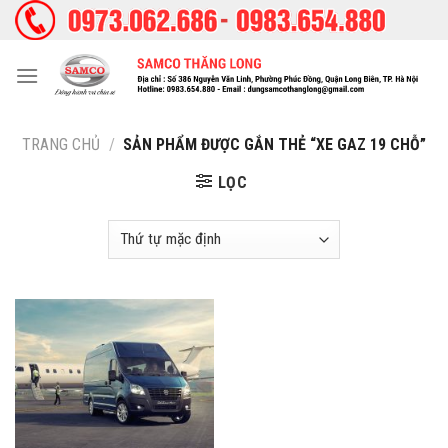
Skip
to
content
TRANG CHỦ
/
SẢN PHẨM ĐƯỢC GẮN THẺ “XE GAZ 19 CHỖ”
LỌC