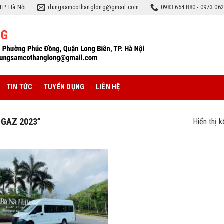
TP. Hà Nội
dungsamcothanglong@gmail.com
0983.654.880 - 0973.06
TIN TỨC
TUYỂN DỤNG
LIÊN HỆ
GAZ 2023”
Hiển thị 