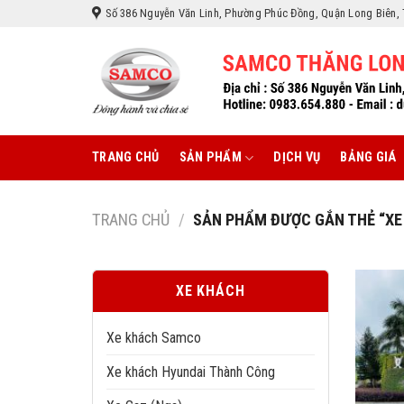
Skip
Số 386 Nguyễn Văn Linh, Phường Phúc Đồng, Quận Long Biên, 
to
content
TRANG CHỦ
SẢN PHẨM
DỊCH VỤ
BẢNG GIÁ
TRANG CHỦ
/
SẢN PHẨM ĐƯỢC GẮN THẺ “XE 
XE KHÁCH
Xe khách Samco
Xe khách Hyundai Thành Công