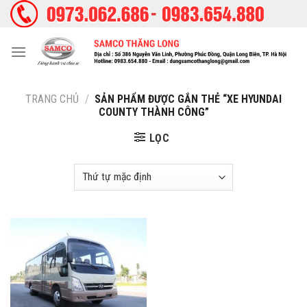
Skip
to
content
TRANG CHỦ
/
SẢN PHẨM ĐƯỢC GẮN THẺ “XE HYUNDAI
COUNTY THÀNH CÔNG”
LỌC