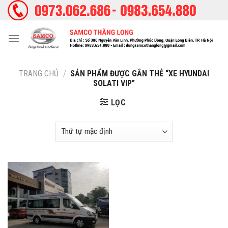
Skip
to
content
TRANG CHỦ
/
SẢN PHẨM ĐƯỢC GẮN THẺ “XE HYUNDAI
SOLATI VIP”
LỌC