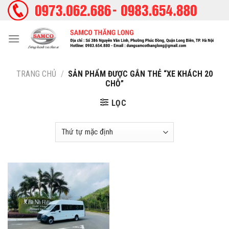
Skip
to
content
TRANG CHỦ
/
SẢN PHẨM ĐƯỢC GẮN THẺ “XE KHÁCH 20
CHỖ”
LỌC