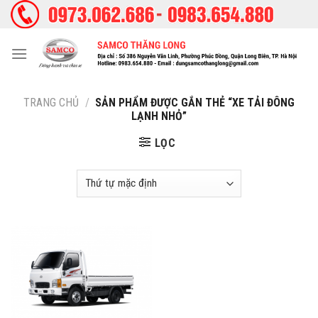
Skip
to
content
TRANG CHỦ
/
SẢN PHẨM ĐƯỢC GẮN THẺ “XE TẢI ĐÔNG
LẠNH NHỎ”
LỌC