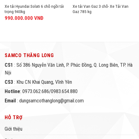
Xe tải Hyundai Solati 6 chỗ ngồi tải
Xe tải Van Gaz 3 chỗ- Xe Tải Van
trọng 940kg
Gaz 785 kg
990.000.000
VNĐ
SAMCO THĂNG LONG
CS1
: Số 386 Nguyễn Văn Linh, P. Phúc Đồng, Q. Long Biên, TP. Hà
Nội
CS3
: Khu CN Khai Quang, Vĩnh Yên
Hotline
: 0973.062.686/0983.654.880
Email
: dungsamcothanglong@gmail.com
HỖ TRỢ
Giới thiệu