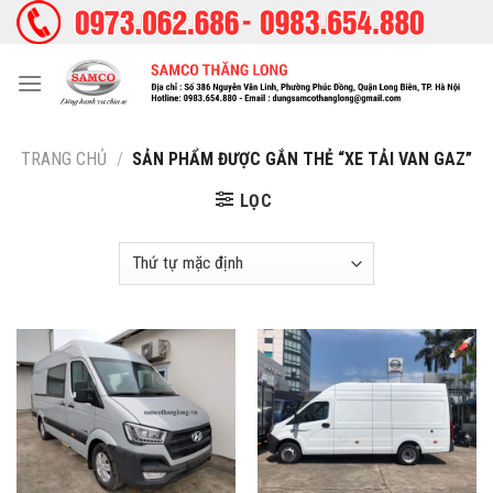
Skip
to
content
TRANG CHỦ
/
SẢN PHẨM ĐƯỢC GẮN THẺ “XE TẢI VAN GAZ”
LỌC