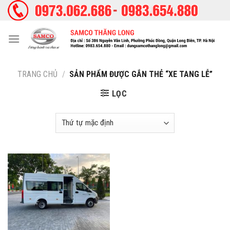
Skip
to
content
TRANG CHỦ
/
SẢN PHẨM ĐƯỢC GẮN THẺ “XE TANG LỄ”
LỌC