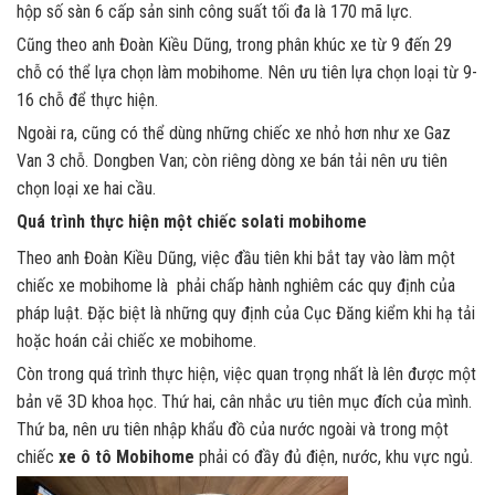
hộp số sàn 6 cấp sản sinh công suất tối đa là 170 mã lực.
Cũng theo anh Đoàn Kiều Dũng, trong phân khúc xe từ 9 đến 29
chỗ có thể lựa chọn làm mobihome. Nên ưu tiên lựa chọn loại từ 9-
16 chỗ để thực hiện.
Ngoài ra, cũng có thể dùng những chiếc xe nhỏ hơn như
xe Gaz
Van 3 chỗ.
Dongben Van; còn riêng dòng xe bán tải nên ưu tiên
chọn loại xe hai cầu.
Quá trình thực hiện một chiếc solati mobihome
Theo anh Đoàn Kiều Dũng, việc đầu tiên khi bắt tay vào làm một
chiếc xe mobihome là phải chấp hành nghiêm các quy định của
pháp luật. Đặc biệt là những quy định của Cục Đăng kiểm khi hạ tải
hoặc
hoán cải chiếc xe mobihome.
Còn trong quá trình thực hiện, việc quan trọng nhất là lên được một
bản vẽ 3D khoa học. Thứ hai, cân nhắc ưu tiên mục đích của mình.
Thứ ba, nên ưu tiên nhập khẩu đồ của nước ngoài và trong một
chiếc
xe ô tô Mobihome
phải có đầy đủ điện, nước, khu vực ngủ.