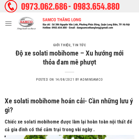
Skip
to
content
GIỚI THIỆU
,
TIN TỨC
Độ xe solati mobihome – Xu hướng mới
thỏa đam mê phượt
POSTED ON
14/08/2021
BY
ADMINSAMCO
Xe solati mobihome hoán cải- Cần những lưu ý
gì?
Chiếc xe solati mobihome được làm lại hoàn toàn nội thất để
cả gia đình có thể cắm trại trong vài ngày .