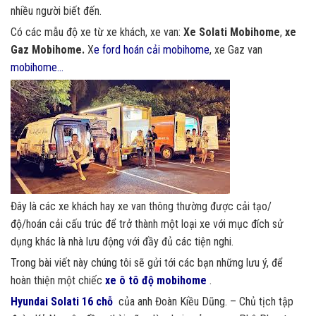
nhiều người biết đến.
Có các mẫu độ xe từ xe khách, xe van:
Xe Solati Mobihome
,
xe
Gaz Mobihome.
X
e ford hoán cải mobihome
,
xe Gaz van
mobihome…
Đây là các xe khách hay xe van thông thường được cải tạo/
độ/hoán cải cấu trúc để trở thành một loại xe với mục đích sử
dụng khác là nhà lưu động với đầy đủ các tiện nghi.
Trong bài viết này chúng tôi sẽ gửi tới các bạn những lưu ý, để
hoàn thiện một chiếc
xe ô tô độ mobihome
.
Hyundai Solati 16 chỗ
của anh Đoàn Kiều Dũng. – Chủ tịch tập