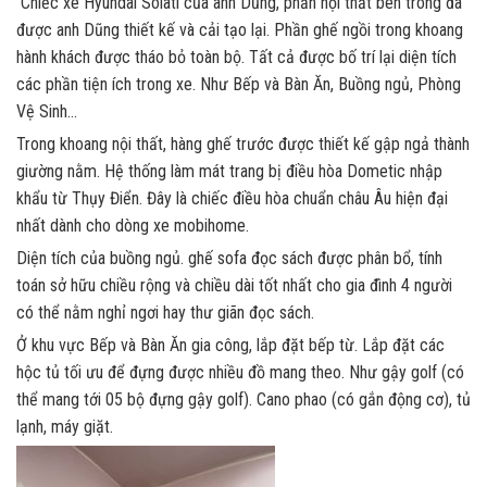
Chiếc
xe Hyundai Solati
của anh Dũng, phần nội thất bên trong đã
được anh Dũng thiết kế và cải tạo lại. Phần ghế ngồi trong khoang
hành khách được tháo bỏ toàn bộ. Tất cả được bố trí lại diện tích
các phần tiện ích trong xe. Như Bếp và Bàn Ăn, Buồng ngủ, Phòng
Vệ Sinh…
Trong khoang nội thất, hàng ghế trước được thiết kế gập ngả thành
giường nằm. Hệ thống làm mát trang bị điều hòa Dometic nhập
khẩu từ Thụy Điển. Đây là chiếc điều hòa chuẩn châu Âu hiện đại
nhất dành cho dòng xe mobihome.
Diện tích của buồng ngủ. ghế sofa đọc sách được phân bổ, tính
toán sở hữu chiều rộng và chiều dài tốt nhất cho gia đình 4 người
có thể nằm nghỉ ngơi hay thư giãn đọc sách.
Ở khu vực Bếp và Bàn Ăn gia công, lắp đặt bếp từ. Lắp đặt các
hộc tủ tối ưu để đựng được nhiều đồ mang theo. Như gậy golf (có
thể mang tới 05 bộ đựng gậy golf). Cano phao (có gắn động cơ), tủ
lạnh, máy giặt.