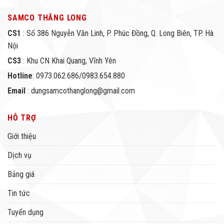
SAMCO THĂNG LONG
CS1
: Số 386 Nguyễn Văn Linh, P. Phúc Đồng, Q. Long Biên, TP. Hà
Nội
CS3
: Khu CN Khai Quang, Vĩnh Yên
Hotline
: 0973.062.686/0983.654.880
Email
: dungsamcothanglong@gmail.com
HỖ TRỢ
Giới thiệu
Dịch vụ
Bảng giá
Tin tức
Tuyển dụng