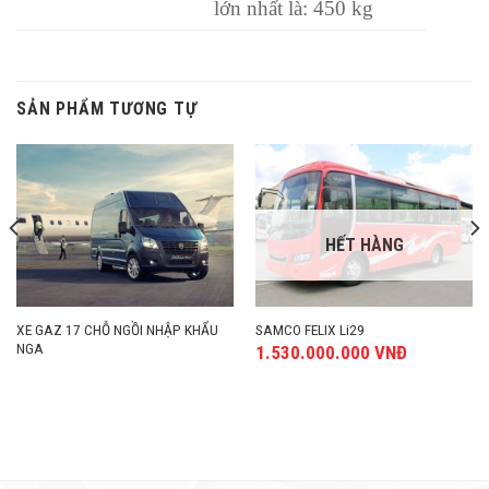
lớn nhất là: 450 kg
SẢN PHẨM TƯƠNG TỰ
HẾT HÀNG
XE GAZ 17 CHỖ NGỒI NHẬP KHẨU
SAMCO FELIX Li29
NGA
1.530.000.000
VNĐ