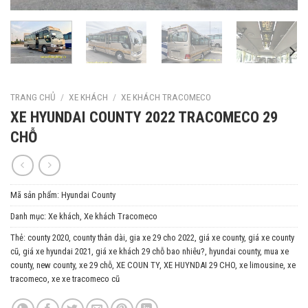
TRANG CHỦ
/
XE KHÁCH
/
XE KHÁCH TRACOMECO
XE HYUNDAI COUNTY 2022 TRACOMECO 29
CHỖ
Mã sản phẩm:
Hyundai County
Danh mục:
Xe khách
,
Xe khách Tracomeco
Thẻ:
county 2020
,
county thân dài
,
gia xe 29 cho 2022
,
giá xe county
,
giá xe county
cũ
,
giá xe hyundai 2021
,
giá xe khách 29 chỗ bao nhiêu?
,
hyundai county
,
mua xe
county
,
new county
,
xe 29 chỗ
,
XE COUN TY
,
XE HUYNDAI 29 CHO
,
xe limousine
,
xe
tracomeco
,
xe xe tracomeco cũ