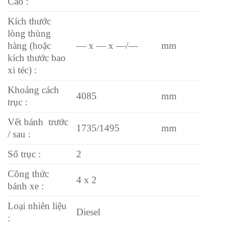
Cao :
Kích thước
lòng thùng
hàng (hoặc
— x — x —/—
mm
kích thước bao
xi téc) :
Khoảng cách
4085
mm
trục :
Vết bánh trước
1735/1495
mm
/ sau :
Số trục :
2
Công thức
4 x 2
bánh xe :
Loại nhiên liệu
Diesel
: