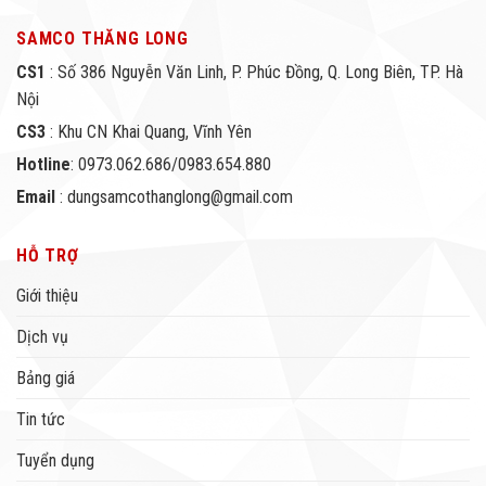
SAMCO THĂNG LONG
CS1
: Số 386 Nguyễn Văn Linh, P. Phúc Đồng, Q. Long Biên, TP. Hà
Nội
CS3
: Khu CN Khai Quang, Vĩnh Yên
Hotline
: 0973.062.686/0983.654.880
Email
: dungsamcothanglong@gmail.com
HỖ TRỢ
Giới thiệu
Dịch vụ
Bảng giá
Tin tức
Tuyển dụng