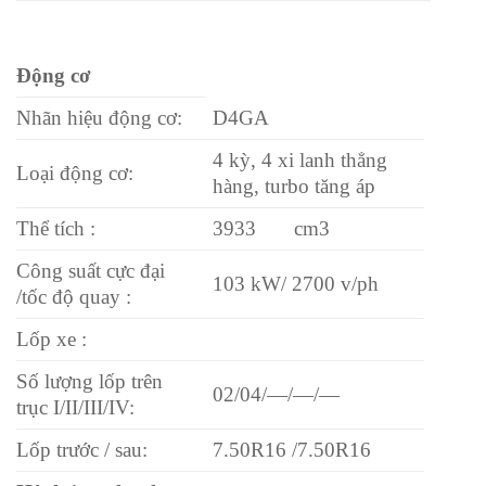
Động cơ
Nhãn hiệu động cơ:
D4GA
4 kỳ, 4 xi lanh thẳng
Loại động cơ:
hàng, turbo tăng áp
Thể tích :
3933 cm3
Công suất cực đại
103 kW/ 2700 v/ph
/tốc độ quay :
Lốp xe :
Số lượng lốp trên
02/04/—/—/—
trục I/II/III/IV:
Lốp trước / sau:
7.50R16 /7.50R16