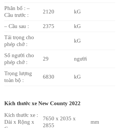
Phân bố : –
2120
kG
Cầu trước :
– Cầu sau :
2375
kG
Tải trọng cho
kG
phép chở :
Số người cho
29
người
phép chở :
Trọng lượng
6830
kG
toàn bộ :
Kích thước xe New County 2022
Kích thước xe :
7650 x 2035 x
Dài x Rộng x
mm
2855