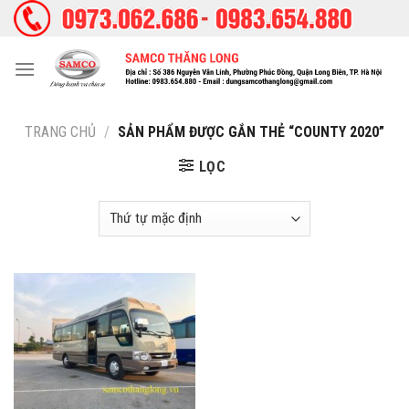
Skip
to
content
TRANG CHỦ
/
SẢN PHẨM ĐƯỢC GẮN THẺ “COUNTY 2020”
LỌC