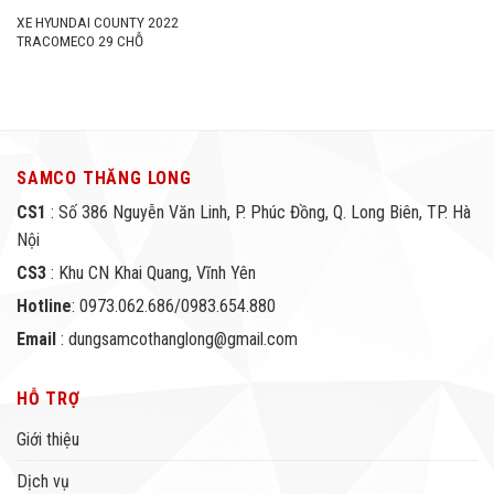
XE HYUNDAI COUNTY 2022
TRACOMECO 29 CHỖ
SAMCO THĂNG LONG
CS1
: Số 386 Nguyễn Văn Linh, P. Phúc Đồng, Q. Long Biên, TP. Hà
Nội
CS3
: Khu CN Khai Quang, Vĩnh Yên
Hotline
: 0973.062.686/0983.654.880
Email
: dungsamcothanglong@gmail.com
HỖ TRỢ
Giới thiệu
Dịch vụ