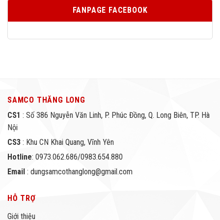
FANPAGE FACEBOOK
SAMCO THĂNG LONG
CS1
: Số 386 Nguyễn Văn Linh, P. Phúc Đồng, Q. Long Biên, TP. Hà
Nội
CS3
: Khu CN Khai Quang, Vĩnh Yên
Hotline
: 0973.062.686/0983.654.880
Email
: dungsamcothanglong@gmail.com
HỖ TRỢ
Giới thiệu