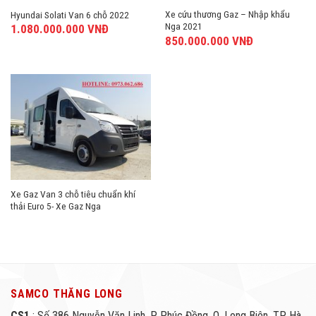
Xe cứu thương Gaz – Nhập khẩu
Hyundai Solati Van 6 chỗ 2022
Nga 2021
1.080.000.000
VNĐ
850.000.000
VNĐ
Xe Gaz Van 3 chỗ tiêu chuẩn khí
thải Euro 5- Xe Gaz Nga
SAMCO THĂNG LONG
CS1
: Số 386 Nguyễn Văn Linh, P. Phúc Đồng, Q. Long Biên, TP. Hà