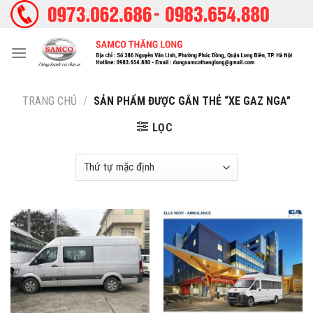
Skip
to
content
TRANG CHỦ
/
SẢN PHẨM ĐƯỢC GẮN THẺ “XE GAZ NGA”
LỌC