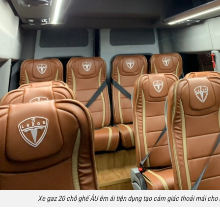
Xe gaz 20 chỗ ghế ÂU êm ái tiện dụng tạo cảm giác thoải mái ch