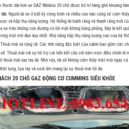
h thước dài hơn xe GAZ Minibus 20 chỗ được bố trí hàng ghế khoang hành
lái:
Người lái xe ở bất kỳ công trình và chiều cao nào cũng sẽ cảm thấy 
ược và hấp thụ năng lượng. Hệ thống lái bánh răng và thanh răng mới của
a xe trên những con đường có bề mặt không bằng phẳng. Đây là kết quả c
trong một mô-đun duy nhất. Khả năng hấp thụ năng lượng cao của hệ th
Thoải mái và rộng rãi. Các tính năng đặc biệt của cabin bao gồm các chi t
 xế: Thoải mái với sự hỗ trợ cải tiến kết cấu với năm mức điều chỉnh là
i thoải mái sau tay lái. Nhờ vậy, tài xế không cảm thấy mệt mỏi ngay cả
thắt lưng, tựa tay và sưởi ấm mang lại sự thoải mái tối đa.
HÁCH 20 CHỖ GAZ ĐỘNG CƠ CUMMINS SIÊU KHỎE