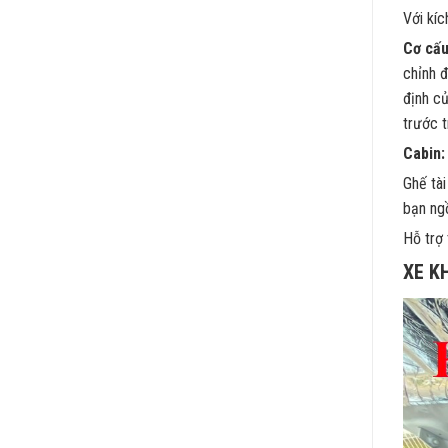
Với kíc
Cơ cấu 
chỉnh đ
định củ
trước 
Cabin:
Ghế tài
bạn ngồ
Hỗ trợ 
XE K