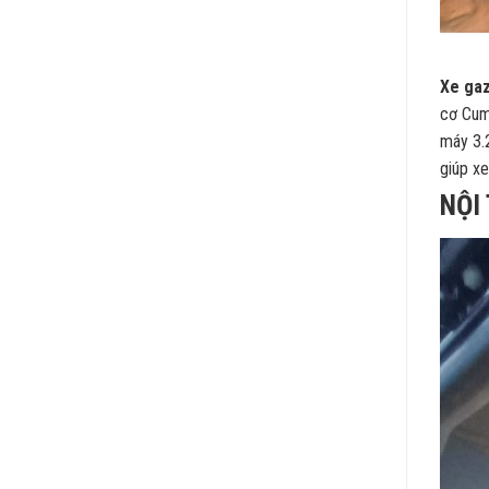
Xe gaz
cơ Cum
máy 3.
giúp x
NỘI