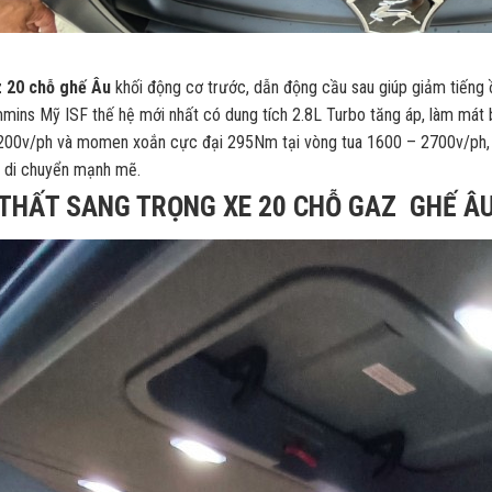
 20 chỗ ghế Âu
khối động cơ trước, dẫn động cầu sau giúp giảm tiếng
mins Mỹ ISF thế hệ mới nhất có dung tích 2.8L Turbo tăng áp, làm mát b
200v/ph và momen xoắn cực đại 295Nm tại vòng tua 1600 – 2700v/ph, tr
e di chuyển mạnh mẽ.
 THẤT SANG TRỌNG XE 20 CHỖ GAZ GHẾ Â