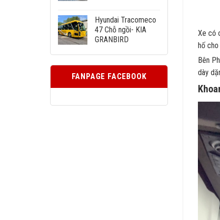
Hyundai Tracomeco
47 Chỗ ngồi- KIA
Xe có c
GRANBIRD
hố cho
Bên Ph
dày dặ
FANPAGE FACEBOOK
Khoa