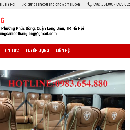
TP. Hà Nội
dungsamcothanglong@gmail.com
0983.654.880 - 0973.06
TIN TỨC
TUYỂN DỤNG
LIÊN HỆ