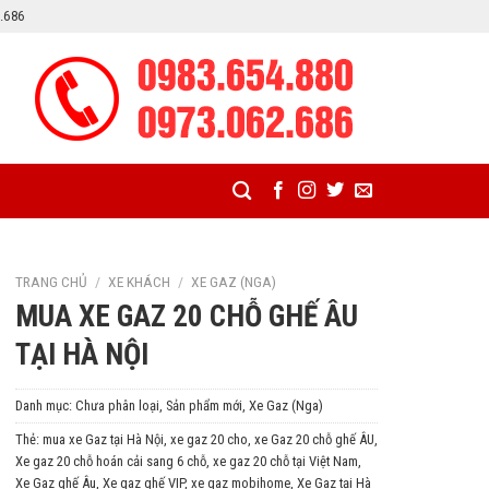
2.686
TRANG CHỦ
/
XE KHÁCH
/
XE GAZ (NGA)
MUA XE GAZ 20 CHỖ GHẾ ÂU
TẠI HÀ NỘI
Danh mục:
Chưa phân loại
,
Sản phẩm mới
,
Xe Gaz (Nga)
Thẻ:
mua xe Gaz tại Hà Nội
,
xe gaz 20 cho
,
xe Gaz 20 chỗ ghế ÂU
,
Xe gaz 20 chỗ hoán cải sang 6 chỗ
,
xe gaz 20 chỗ tại Việt Nam
,
Xe Gaz ghế Âu
,
Xe gaz ghế VIP
,
xe gaz mobihome
,
Xe Gaz tại Hà