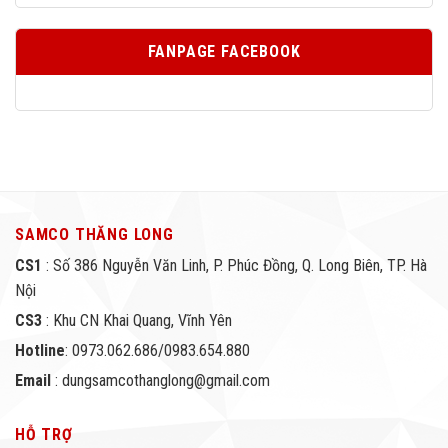
FANPAGE FACEBOOK
SAMCO THĂNG LONG
CS1
: Số 386 Nguyễn Văn Linh, P. Phúc Đồng, Q. Long Biên, TP. Hà
Nội
CS3
: Khu CN Khai Quang, Vĩnh Yên
Hotline
: 0973.062.686/0983.654.880
Email
: dungsamcothanglong@gmail.com
HỖ TRỢ